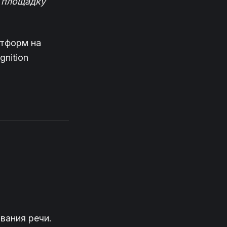
 площадку
атформ на
gnition
вания речи.