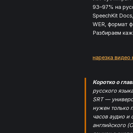
93–97% на русс
SpeechKit Docs
WER, формат ф
Разбираем каж
нарезка видео 
Коротко о гла
русского языка
SRT — универс
нужен только 
часов аудио и 
английского (O