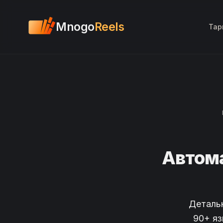
Mnogo
Reels
Тар
Автома
Деталь
90+ яз