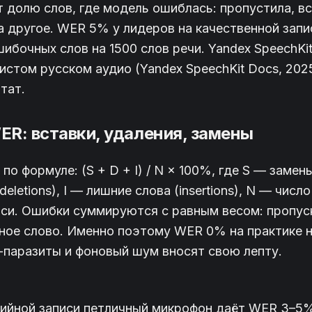
 долю слов, где модель ошиблась: пропустила, в
а другое. WER 5% у лидеров на качественной запи
ибочных слов на 1500 слов речи. Yandex SpeechKi
стом русском аудио (Yandex SpeechKit Docs, 202
тат.
R: вставки, удаления, замены
о формуле: (S + D + I) / N × 100%, где S — замены 
eletions), I — лишние слова (insertions), N — число
си. Ошибки суммируются с равным весом: пропуск
ерное слово. Именно поэтому WER 0% на практике
-паразиты и фоновый шум вносят свою лепту.
дийной записи петличный микрофон даёт WER 3–5%