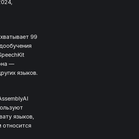
2024,
охватывает 99
 дообучения
SpeechKit
рна —
ругих языков.
AssemblyAI
пользуют
вату языков,
м относится