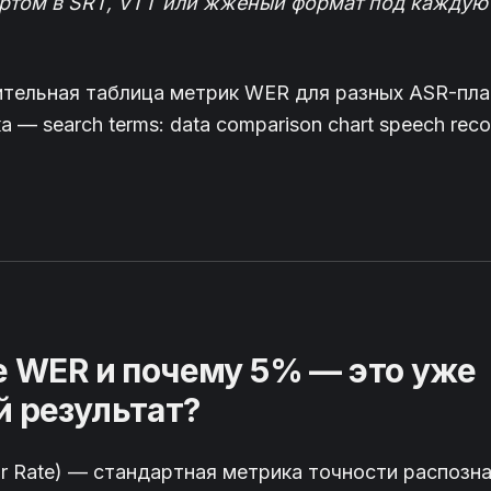
ортом в SRT, VTT или жжёный формат под каждую
ительная таблица метрик WER для разных ASR-пл
 — search terms: data comparison chart speech reco
е WER и почему 5% — это уже
 результат?
r Rate) — стандартная метрика точности распозна