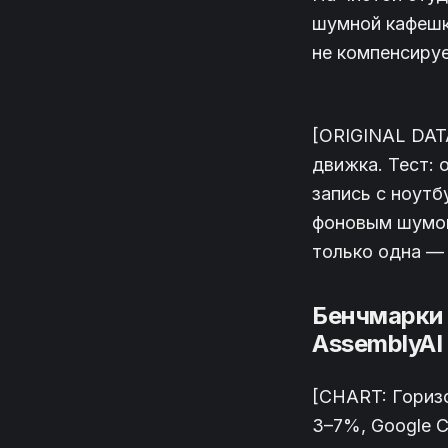
шумной кафешке
не компенсируе
[ORIGINAL DATA
движка. Тест: 
запись с ноутб
фоновым шумом
только одна —
Бенчмарки 2
AssemblyAI
[CHART: Гориз
3–7%, Google C