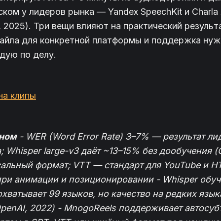
ком у лидеров рынка — Yandex SpeechKit и Charla 
, 2025). Три вещи влияют на практический результ
айла для конкретной платформы и поддержка нуж
дую по делу.
на клипы
вном
- WER (Word Error Rate) 3–7% — результат ли
; Whisper large-v3 даёт ~13–15% без дообучения (
альный формат; VTT — стандарт для YouTube и H
при анимации и позиционировании - Whisper обуч
охватывает 99 языков, но качество на редких язы
penAI, 2022) - MnogoReels поддерживает автосуб