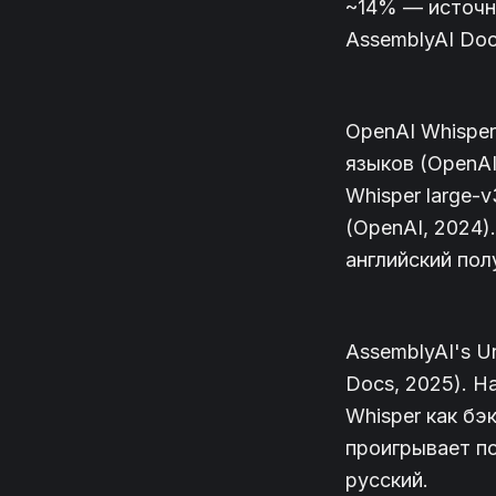
~14% — источни
AssemblyAI Doc
OpenAI Whisper
языков (OpenAI
Whisper large-
(OpenAI, 2024
английский пол
AssemblyAI's U
Docs, 2025). Н
Whisper как бэ
проигрывает по
русский.