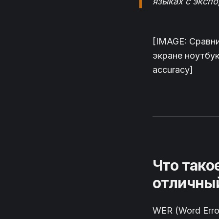
языках с эксп
[IMAGE: Сравн
экране ноутбука
accuracy]
Что тако
отличный
WER (Word Erro