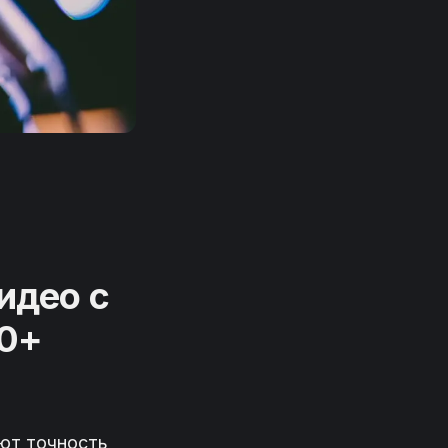
идео с
20+
ют точность