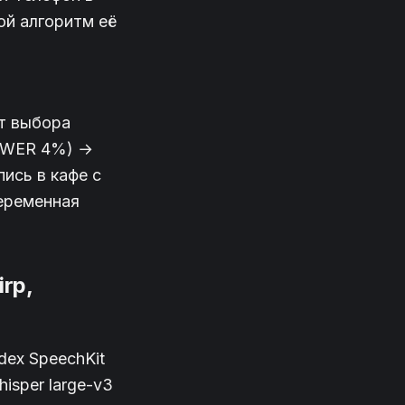
ой алгоритм её
от выбора
 (WER 4%) →
ись в кафе с
еременная
rp,
ex SpeechKit
isper large-v3