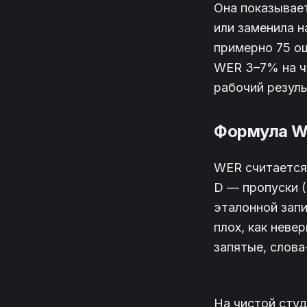
Она показывает
или заменила н
примерно 75 ош
WER 3–7% на чи
рабочий резуль
Формула WE
WER считается п
D — пропуски (d
эталонной запи
плох, как нев
запятые, слова
На чистой сту