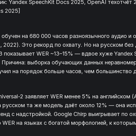
к: Yandex SpeechKit Docs 2025, OpenAI техотчёт 
s 2025]
 обучен на 680 000 часов разноязычного аудио и 
, 2022). Это рекорд по охвату. Но на русском без
v3 показывает WER ~13–15% — вдвое хуже Yandex 
). Причина: выборка обучающих данных неравноме
учил на порядок больше часов, чем большинство д
niversal-2 заявляет WER менее 5% на английском (
а русском та же модель даёт около 12% — она ис
кенд с надстройкой. Google Chirp выигрывает по ох
 WER на языках с богатой морфологией, к которы