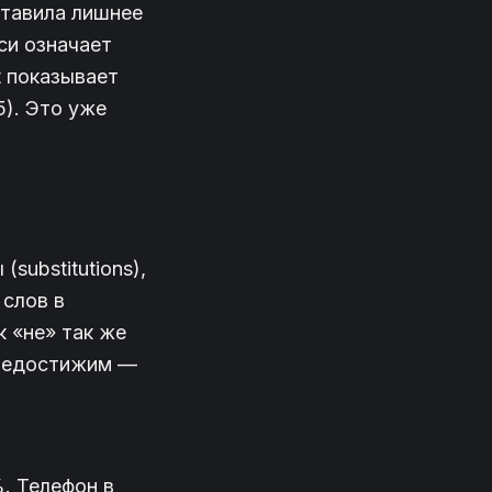
ставила лишнее
си означает
t показывает
5). Это уже
(substitutions),
 слов в
 «не» так же
 недостижим —
. Телефон в