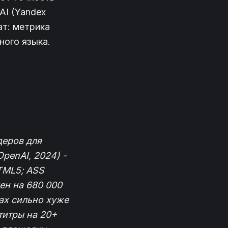
AI (Yandex
ат: метрика
ного языка.
деров для
OpenAI, 2024) -
TML5; ASS
ен на 680 000
ках сильно хуже
титры на 20+