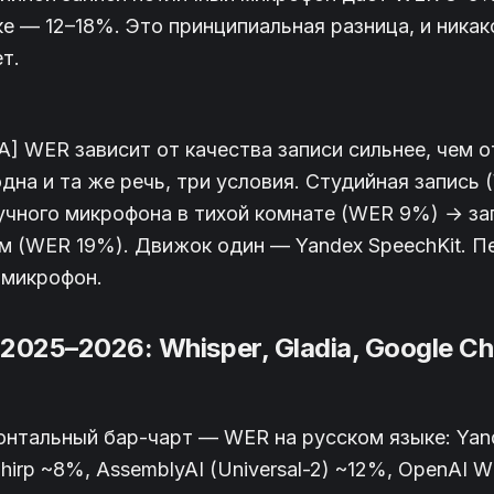
 — 12–18%. Это принципиальная разница, и никак
т.
] WER зависит от качества записи сильнее, чем 
одна и та же речь, три условия. Студийная запись
учного микрофона в тихой комнате (WER 9%) → зап
 (WER 19%). Движок один — Yandex SpeechKit. П
 микрофон.
025–2026: Whisper, Gladia, Google Chi
онтальный бар-чарт — WER на русском языке: Yand
hirp ~8%, AssemblyAI (Universal-2) ~12%, OpenAI Wh