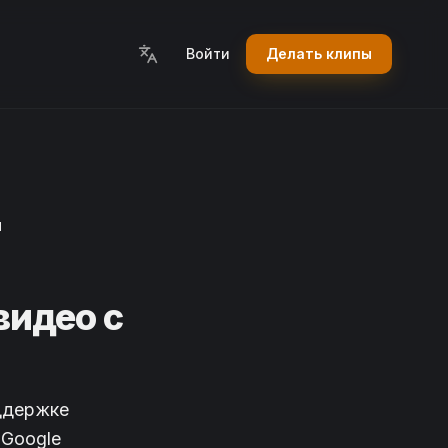
Войти
Делать клипы
И
видео с
ддержке
 Google