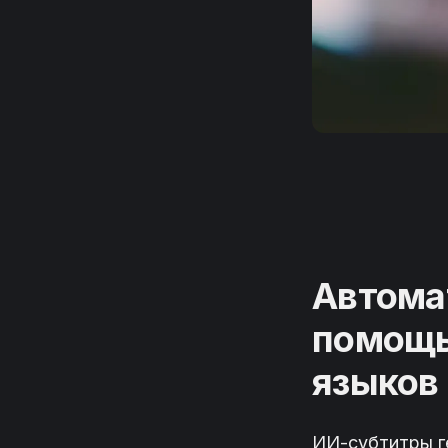
Автома
помощь
языков
ИИ-субтитры г