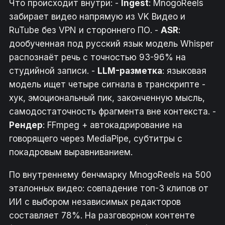
Что происходит внутри: -
Ingest
: MnogoReels
забирает видео напрямую из VK Видео и
RuTube без VPN и стороннего ПО. -
ASR
:
дообученная под русский язык модель Whisper
распознаёт речь с точностью 93-96% на
студийной записи. -
LLM-разметка
: языковая
модель ищет четыре сигнала в транскрипте -
хук, эмоциональный пик, законченную мысль,
самодостаточность фрагмента вне контекста. -
Рендер
: FFmpeg + автокадрирование на
говорящего через MediaPipe, субтитры с
покадровым выравниванием.
По внутреннему бенчмарку MnogoReels на 500
эталонных видео: совпадение топ-3 клипов от
ИИ с выбором независимых редакторов
составляет 78%. На разговорном контенте