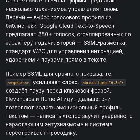
Современные TTS-платформы предлагают
несколько механизмов управления тоном.
Первый — выбор голосового профиля из
библиотеки: Google Cloud Text-to-Speech
предлагает 380+ голосов, сгруппированных по
характеру подачи. Второй — SSML-разметка,
стандарт W3C для управления интонацией,
ударением и паузами прямо в тексте.
Пример SSML для срочного призыва: тег
усиливает слово,
<emphasis>
<break time="0.5s">
создаёт паузу перед ключевой фразой.
ElevenLabs и Hume AI идут дальше: они
позволяют задать эмоциональный профиль
текстом — написать «голос звучит уверенно, с
нарастающим энтузиазмом» и система
перестраивает просодику.